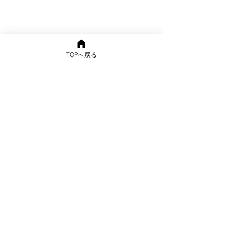
TOPへ戻る
〒870-1141 大分市下宗方1472-1
TEL
097-542-4446
/ FAX
097-542-
4447
mail info@sallygarden.jp