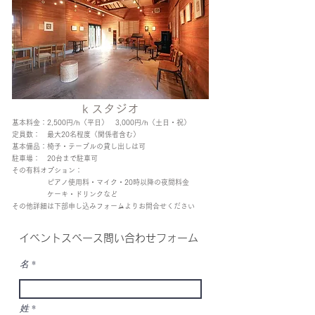
k スタジオ
基本料金：2,500円/h（平日） 3,000円/h（土日・祝）
定員数： 最大2
0名程度（関係者含む）
基本備品：椅子・テーブルの貸し出しは可
​駐車場： 20台まで駐車可
その有料オプション：
ピアノ使用料・マイク・20時以降の夜間料
金
ケーキ・ドリンクなど
​その他詳細は下部申し込みフォームよりお問合せください
イベントスペース問い合わせフォーム
名
姓