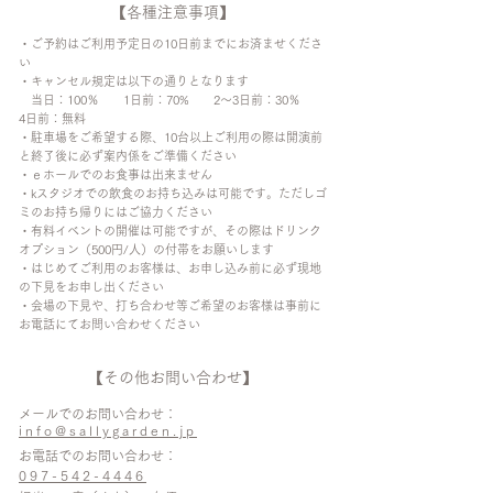
【各種注意事項】
・ご予約はご利用予定日の10日前までにお済ませくださ
い
・キャンセル規定は以下の通りとなります
当日：100％ 1日前：70% 2〜3日前：30％
4日前：無料
・駐車場をご希望する際、10台以上ご利用の際は開演前
と終了後に必ず案内係をご準備ください
・ｅホールでのお食事は出来ません
・kスタジオでの飲食のお持ち込みは可能です。ただしゴ
ミのお持ち帰りにはご協力ください
・有料イベントの開催は可能ですが、その際はドリンク
オプション（500円/人）の付帯をお願いします
・はじめてご利用のお客様は、お申し込み前に必ず現地
の下見をお申し出ください
​・会場の下見や、打ち合わせ等ご希望のお客様は事前に
お電話にてお問い合わせください
【その他お問い合わせ】
メールでのお問い合わせ：
info@sallygarden.jp
お電話でのお問い合わせ：
097-542-4446