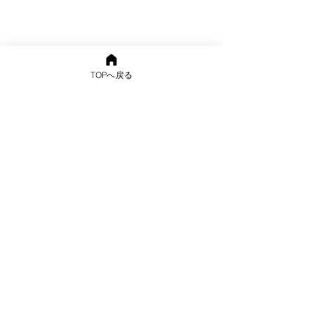
TOPへ戻る
〒870-1141 大分市下宗方1472-1
TEL
097-542-4446
/ FAX
097-542-
4447
mail info@sallygarden.jp