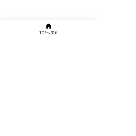
TOPへ戻る
〒870-1141 大分市下宗方1472-1
TEL
097-542-4446
/ FAX
097-542-
4447
mail info@sallygarden.jp